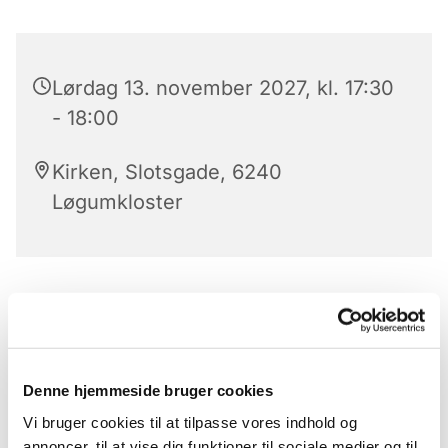
Lørdag 13. november 2027, kl. 17:30
- 18:00
Kirken, Slotsgade, 6240
Løgumkloster
Aftensang
Kom til aftensang i kirken - den bedste måde at
slutte dagen.
Denne hjemmeside bruger cookies
Hver aften på alle hverdage har vi aftensang i
Vi bruger cookies til at tilpasse vores indhold og
Løgumkloster kirke kl.17.30.
annoncer, til at vise dig funktioner til sociale medier og til