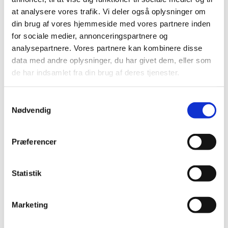
Her hører vi musik, synger et par salmer og beder
at analysere vores trafik. Vi deler også oplysninger om
en bøn. Det er en stund for ro, refleksion og med
din brug af vores hjemmeside med vores partnere inden
mulighed for at få skuldrene ned.
for sociale medier, annonceringspartnere og
analysepartnere. Vores partnere kan kombinere disse
Om onsdagen er det med altergang, og her vil
data med andre oplysninger, du har givet dem, eller som
enten kirkens præster eller kursuslederne fra FUV
de har indsamlet fra din brug af deres tjenester.
stå for aftensangen.
Alle
er hjerteligt velkomne
Samtykkevalg
Nødvendig
Præferencer
Statistik
Marketing