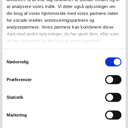
Her hører vi musik, synger et par salmer og beder
at analysere vores trafik. Vi deler også oplysninger om
en bøn. Det er en stund for ro, refleksion og med
din brug af vores hjemmeside med vores partnere inden
mulighed for at få skuldrene ned.
for sociale medier, annonceringspartnere og
analysepartnere. Vores partnere kan kombinere disse
Om onsdagen er det med altergang, og her vil
data med andre oplysninger, du har givet dem, eller som
enten kirkens præster eller kursuslederne fra FUV
de har indsamlet fra din brug af deres tjenester.
stå for aftensangen.
Alle
er hjerteligt velkomne
Samtykkevalg
Nødvendig
Præferencer
Statistik
Marketing