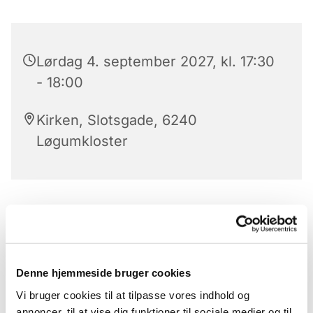
Lørdag 4. september 2027, kl. 17:30
- 18:00
Kirken, Slotsgade, 6240
Løgumkloster
Aftensang
Kom til aftensang i kirken - den bedste måde at
slutte dagen.
Denne hjemmeside bruger cookies
Hver aften på alle hverdage har vi aftensang i
Vi bruger cookies til at tilpasse vores indhold og
Løgumkloster kirke kl.17.30.
annoncer, til at vise dig funktioner til sociale medier og til