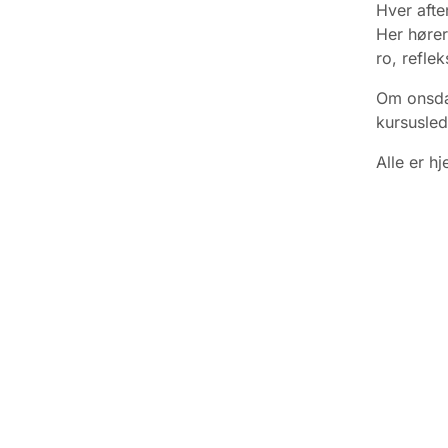
Hver afte
Her hører
ro, refle
Om onsdag
kursusled
Alle
er hj