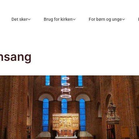
Det sker
Brug for kirken
For børn og unge
nsang