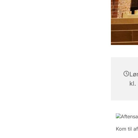
Lø
kl.
Aftens
Kom til a