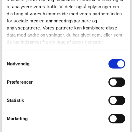
Her hører vi musik, synger et par salmer og beder
at analysere vores trafik. Vi deler også oplysninger om
en bøn. Det er en stund for ro, refleksion og med
din brug af vores hjemmeside med vores partnere inden
mulighed for at få skuldrene ned.
for sociale medier, annonceringspartnere og
analysepartnere. Vores partnere kan kombinere disse
Om onsdagen er det med altergang, og her vil
data med andre oplysninger, du har givet dem, eller som
enten kirkens præster eller kursuslederne fra FUV
de har indsamlet fra din brug af deres tjenester.
stå for aftensangen.
Alle
er hjerteligt velkomne
Samtykkevalg
Nødvendig
Præferencer
Statistik
Marketing