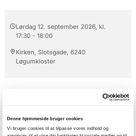
Lørdag 12. september 2026, kl.
17:30 - 18:00
Kirken, Slotsgade, 6240
Løgumkloster
Aftensang
Kom til aftensang i kirken - den bedste måde at
slutte dagen.
Denne hjemmeside bruger cookies
Hver aften på alle hverdage har vi aftensang i
Vi bruger cookies til at tilpasse vores indhold og
Løgumkloster kirke kl.17.30.
annoncer, til at vise dig funktioner til sociale medier og til