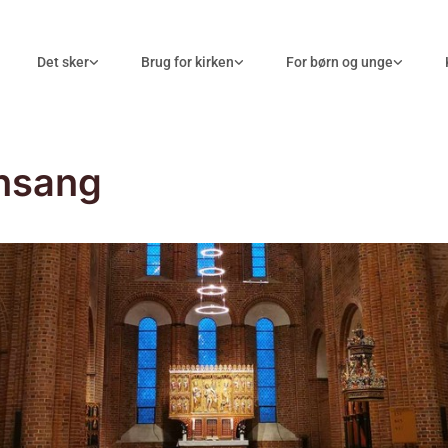
Det sker
Brug for kirken
For børn og unge
nsang