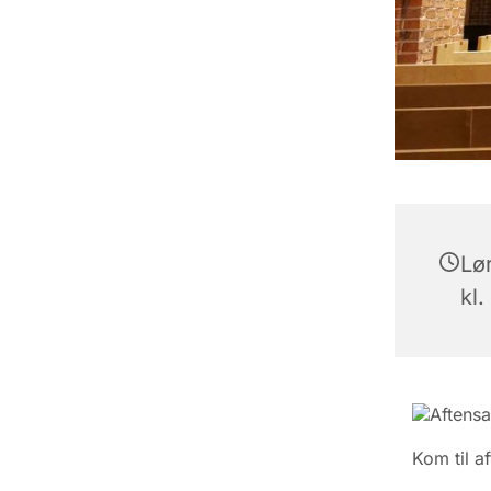
Lø
kl.
Aftens
Kom til a