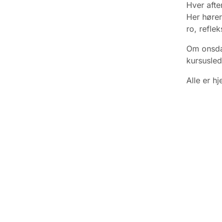
Hver afte
Her hører
ro, refle
Om onsdag
kursusled
Alle
er hj