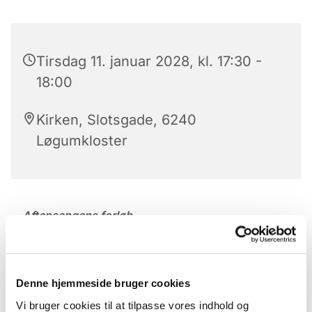
Tirsdag 11. januar 2028, kl. 17:30 -
18:00
Kirken, Slotsgade, 6240
Løgumkloster
Aftensangens forløb
Der er aftensang mandag til lørdag kl. 17.30 – 18 i
Løgumkloster Kirke.
Denne hjemmeside bruger cookies
Aftensangens forløb (med undtagelse af onsdag)
Vi bruger cookies til at tilpasse vores indhold og