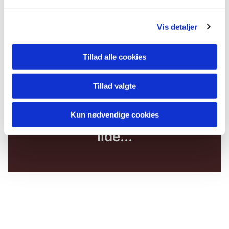
Vis detaljer
Tillad alle cookies
Tillad valgte
Kun nødvendige cookies
Du vil måske også kunne
lide...