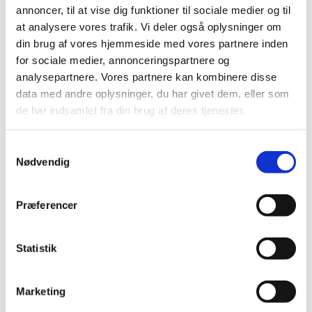
Præludium
annoncer, til at vise dig funktioner til sociale medier og til
at analysere vores trafik. Vi deler også oplysninger om
1. salme
din brug af vores hjemmeside med vores partnere inden
Læsning og bøn
for sociale medier, annonceringspartnere og
analysepartnere. Vores partnere kan kombinere disse
2. salme
data med andre oplysninger, du har givet dem, eller som
de har indsamlet fra din brug af deres tjenester.
Velsignelse
Postludium
Samtykkevalg
Nødvendig
Præferencer
Statistik
Marketing