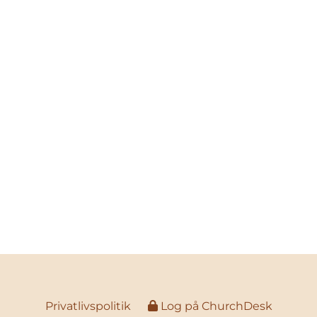
Privatlivspolitik
Log på ChurchDesk