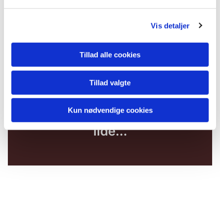
Vis detaljer
Tillad alle cookies
Tillad valgte
Kun nødvendige cookies
Du vil måske også kunne
lide...