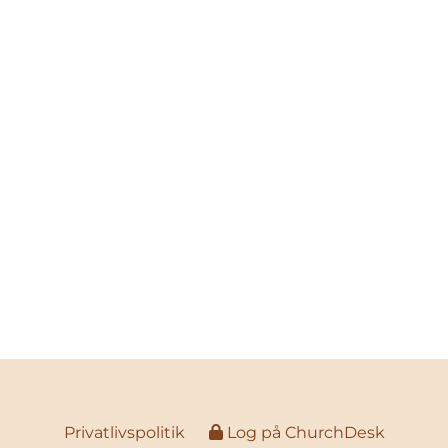
Privatlivspolitik
Log på ChurchDesk