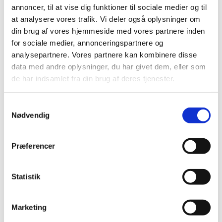
Præludium
annoncer, til at vise dig funktioner til sociale medier og til
at analysere vores trafik. Vi deler også oplysninger om
1. salme
din brug af vores hjemmeside med vores partnere inden
Læsning og bøn
for sociale medier, annonceringspartnere og
analysepartnere. Vores partnere kan kombinere disse
2. salme
data med andre oplysninger, du har givet dem, eller som
de har indsamlet fra din brug af deres tjenester.
Velsignelse
Postludium
Samtykkevalg
Nødvendig
Præferencer
Statistik
Marketing