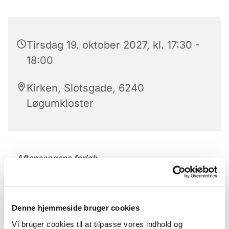
Tirsdag 19. oktober 2027, kl. 17:30 -
18:00
Kirken, Slotsgade, 6240
Løgumkloster
Aftensangens forløb
Der er aftensang mandag til lørdag kl. 17.30 – 18 i
Løgumkloster Kirke.
Denne hjemmeside bruger cookies
Aftensangens forløb (med undtagelse af onsdag)
Vi bruger cookies til at tilpasse vores indhold og