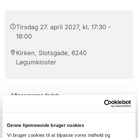
Tirsdag 27. april 2027, kl. 17:30 -
18:00
Kirken, Slotsgade, 6240
Løgumkloster
Aftensangens forløb
Der er aftensang mandag til lørdag kl. 17.30 – 18 i
Løgumkloster Kirke.
Denne hjemmeside bruger cookies
Aftensangens forløb (med undtagelse af onsdag)
Vi bruger cookies til at tilpasse vores indhold og