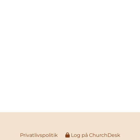
Privatlivspolitik
Log på ChurchDesk