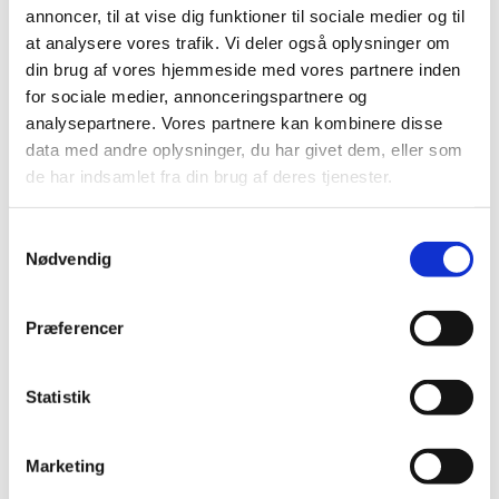
Præludium
annoncer, til at vise dig funktioner til sociale medier og til
at analysere vores trafik. Vi deler også oplysninger om
1. salme
din brug af vores hjemmeside med vores partnere inden
Læsning og bøn
for sociale medier, annonceringspartnere og
analysepartnere. Vores partnere kan kombinere disse
2. salme
data med andre oplysninger, du har givet dem, eller som
de har indsamlet fra din brug af deres tjenester.
Velsignelse
Postludium
Samtykkevalg
Nødvendig
Præferencer
Statistik
Marketing