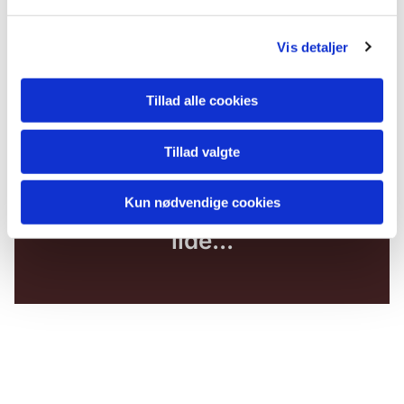
Vis detaljer
Tillad alle cookies
Tillad valgte
Kun nødvendige cookies
Du vil måske også kunne
lide...