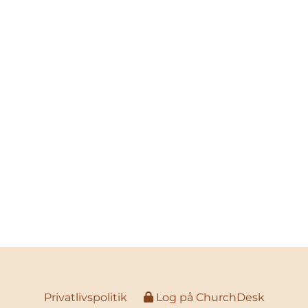
Privatlivspolitik
Log på ChurchDesk