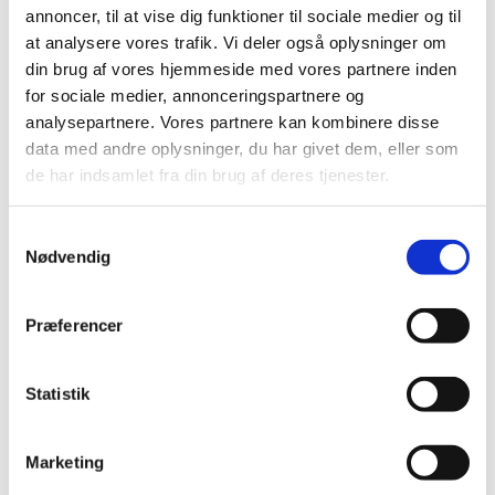
Præludium
annoncer, til at vise dig funktioner til sociale medier og til
at analysere vores trafik. Vi deler også oplysninger om
1. salme
din brug af vores hjemmeside med vores partnere inden
Læsning og bøn
for sociale medier, annonceringspartnere og
analysepartnere. Vores partnere kan kombinere disse
2. salme
data med andre oplysninger, du har givet dem, eller som
de har indsamlet fra din brug af deres tjenester.
Velsignelse
Postludium
Samtykkevalg
Nødvendig
Præferencer
Statistik
Marketing