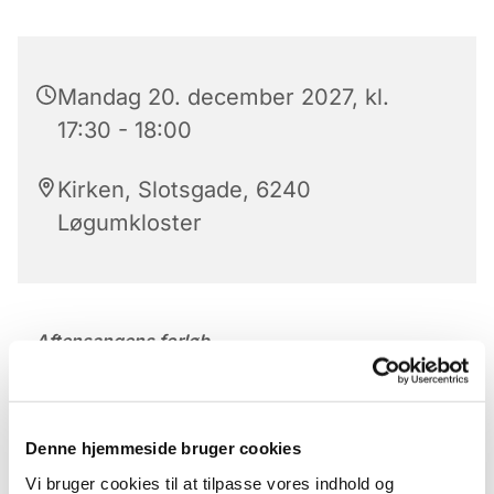
Mandag 20. december 2027, kl.
17:30 - 18:00
Kirken, Slotsgade, 6240
Løgumkloster
Aftensangens forløb
Der er aftensang mandag til lørdag kl. 17.30 – 18 i
Løgumkloster Kirke.
Denne hjemmeside bruger cookies
Aftensangens forløb (med undtagelse af onsdag)
Vi bruger cookies til at tilpasse vores indhold og