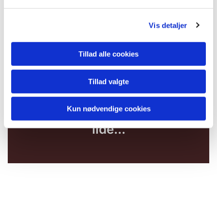
Vis detaljer
Tillad alle cookies
Tillad valgte
Kun nødvendige cookies
Du vil måske også kunne
lide...