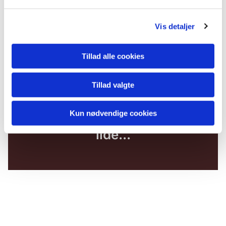
Vis detaljer
Tillad alle cookies
Tillad valgte
Kun nødvendige cookies
Du vil måske også kunne
lide...