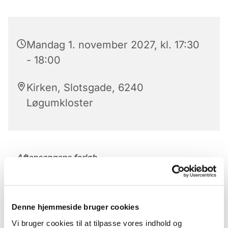
Mandag 1. november 2027, kl. 17:30
- 18:00
Kirken, Slotsgade, 6240
Løgumkloster
Aftensangens forløb
Der er aftensang mandag til lørdag kl. 17.30 – 18 i
Løgumkloster Kirke.
Denne hjemmeside bruger cookies
Aftensangens forløb (med undtagelse af onsdag)
Vi bruger cookies til at tilpasse vores indhold og