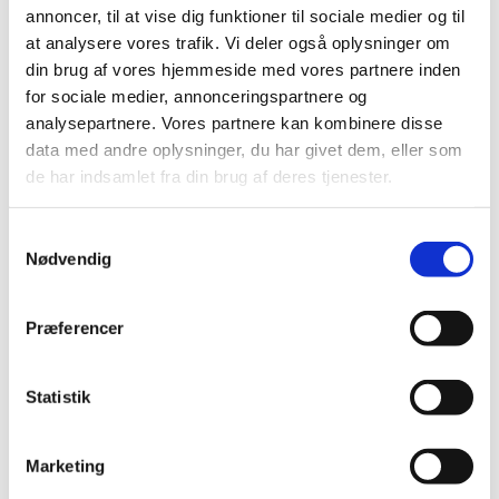
Præludium
annoncer, til at vise dig funktioner til sociale medier og til
at analysere vores trafik. Vi deler også oplysninger om
1. salme
din brug af vores hjemmeside med vores partnere inden
Læsning og bøn
for sociale medier, annonceringspartnere og
analysepartnere. Vores partnere kan kombinere disse
2. salme
data med andre oplysninger, du har givet dem, eller som
de har indsamlet fra din brug af deres tjenester.
Velsignelse
Postludium
Samtykkevalg
Nødvendig
Præferencer
Statistik
Marketing