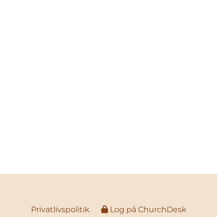
Privatlivspolitik
Log på ChurchDesk