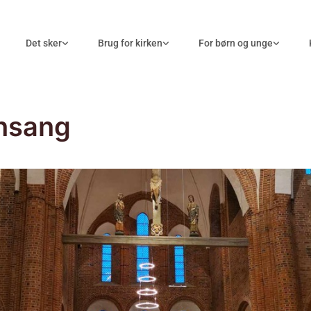
Det sker
Brug for kirken
For børn og unge
nsang