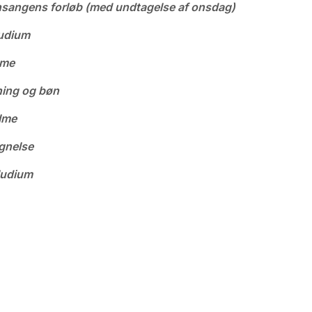
nsangens forløb (med undtagelse af onsdag)
udium
lme
ing og bøn
lme
gnelse
ludium