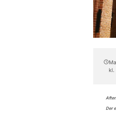
Ma
kl.
Afte
Der e