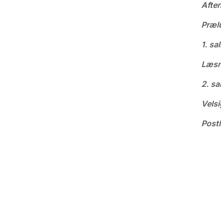
Afte
Præl
1. sa
Læsn
2. sa
Velsi
Post