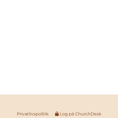
Privatlivspolitik
Log på ChurchDesk