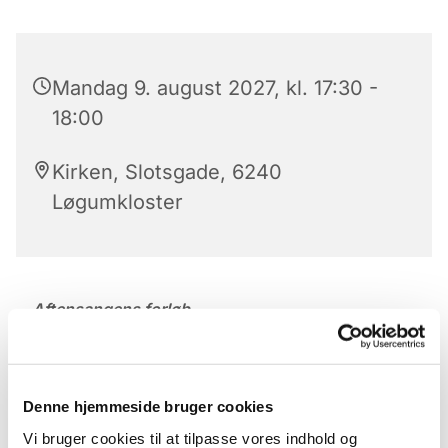
Mandag 9. august 2027, kl. 17:30 -
18:00
Kirken, Slotsgade, 6240
Løgumkloster
Aftensangens forløb
Der er aftensang mandag til lørdag kl. 17.30 – 18 i
Løgumkloster Kirke.
Denne hjemmeside bruger cookies
Aftensangens forløb (med undtagelse af onsdag)
Vi bruger cookies til at tilpasse vores indhold og