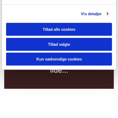
Vis detaljer
Tillad alle cookies
Tillad valgte
Kun nødvendige cookies
Du vil måske også kunne
lide...