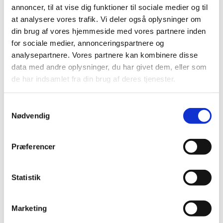
Præludium
annoncer, til at vise dig funktioner til sociale medier og til
at analysere vores trafik. Vi deler også oplysninger om
1. salme
din brug af vores hjemmeside med vores partnere inden
Læsning og bøn
for sociale medier, annonceringspartnere og
analysepartnere. Vores partnere kan kombinere disse
2. salme
data med andre oplysninger, du har givet dem, eller som
de har indsamlet fra din brug af deres tjenester.
Velsignelse
Postludium
Samtykkevalg
Nødvendig
Præferencer
Statistik
Marketing