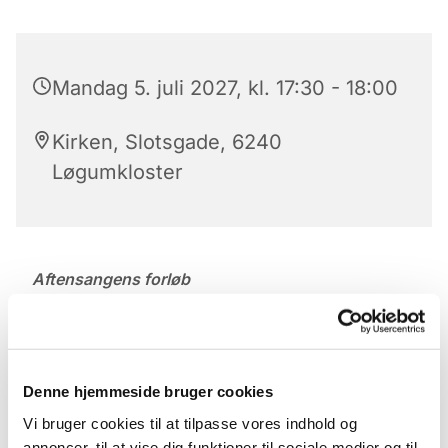
Mandag 5. juli 2027, kl. 17:30 - 18:00
Kirken, Slotsgade, 6240
Løgumkloster
Aftensangens forløb
Der er aftensang mandag til lørdag kl. 17.30 – 18 i
Løgumkloster Kirke.
Aftensangens forløb (med undtagelse af onsdag)
Denne hjemmeside bruger cookies
Præludium
Vi bruger cookies til at tilpasse vores indhold og
annoncer, til at vise dig funktioner til sociale medier og til