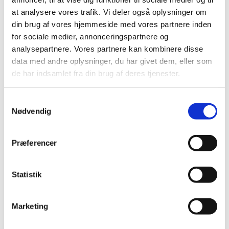
1. salme
at analysere vores trafik. Vi deler også oplysninger om
din brug af vores hjemmeside med vores partnere inden
Læsning og bøn
for sociale medier, annonceringspartnere og
2. salme
analysepartnere. Vores partnere kan kombinere disse
data med andre oplysninger, du har givet dem, eller som
Velsignelse
de har indsamlet fra din brug af deres tjenester.
Postludium
Samtykkevalg
Nødvendig
Præferencer
Statistik
Marketing