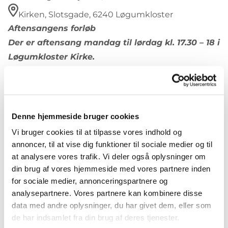
Kirken, Slotsgade, 6240 Løgumkloster
Aftensangens forløb
Der er aftensang mandag til lørdag kl. 17.30 – 18 i
Løgumkloster Kirke.
Aftensangens forløb (med undtagelse af
onsdag)
Præludium
1. salme
Denne hjemmeside bruger cookies
Læsning og bøn
Vi bruger cookies til at tilpasse vores indhold og
2. salme
annoncer, til at vise dig funktioner til sociale medier og til
Velsignelse
at analysere vores trafik. Vi deler også oplysninger om
din brug af vores hjemmeside med vores partnere inden
Postludium
for sociale medier, annonceringspartnere og
analysepartnere. Vores partnere kan kombinere disse
data med andre oplysninger, du har givet dem, eller som
de har indsamlet fra din brug af deres tjenester.