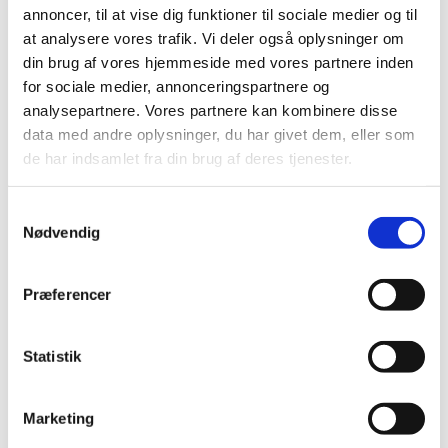
Præludium
annoncer, til at vise dig funktioner til sociale medier og til
at analysere vores trafik. Vi deler også oplysninger om
1. salme
din brug af vores hjemmeside med vores partnere inden
Læsning og bøn
for sociale medier, annonceringspartnere og
analysepartnere. Vores partnere kan kombinere disse
2. salme
data med andre oplysninger, du har givet dem, eller som
de har indsamlet fra din brug af deres tjenester.
Velsignelse
Postludium
Samtykkevalg
Nødvendig
Præferencer
Statistik
Marketing