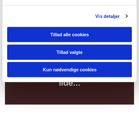
Vis detaljer
Tillad alle cookies
Tillad valgte
Kun nødvendige cookies
Du vil måske også kunne
lide...