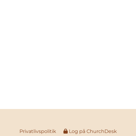
Privatlivspolitik
Log på ChurchDesk