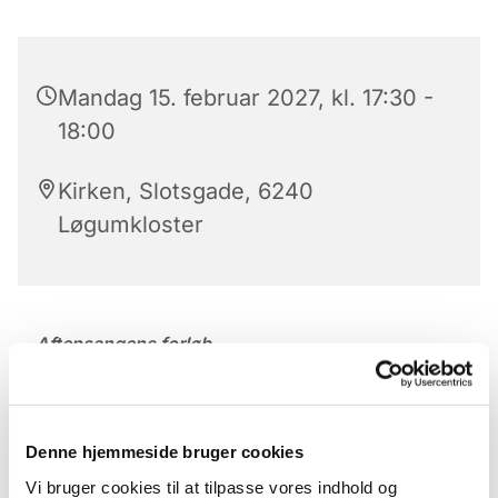
Mandag 15. februar 2027, kl. 17:30 -
18:00
Kirken, Slotsgade, 6240
Løgumkloster
Aftensangens forløb
Der er aftensang mandag til lørdag kl. 17.30 – 18 i
Løgumkloster Kirke.
Denne hjemmeside bruger cookies
Aftensangens forløb (med undtagelse af onsdag)
Vi bruger cookies til at tilpasse vores indhold og