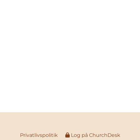
Privatlivspolitik
Log på ChurchDesk