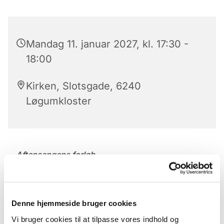
Mandag 11. januar 2027, kl. 17:30 -
18:00
Kirken, Slotsgade, 6240
Løgumkloster
Aftensangens forløb
Der er aftensang mandag til lørdag kl. 17.30 – 18 i
Løgumkloster Kirke.
Denne hjemmeside bruger cookies
Aftensangens forløb (med undtagelse af onsdag)
Vi bruger cookies til at tilpasse vores indhold og