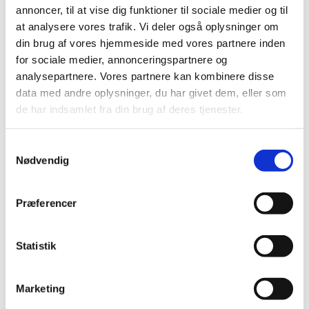
Præludium
annoncer, til at vise dig funktioner til sociale medier og til
at analysere vores trafik. Vi deler også oplysninger om
1. salme
din brug af vores hjemmeside med vores partnere inden
Læsning og bøn
for sociale medier, annonceringspartnere og
analysepartnere. Vores partnere kan kombinere disse
2. salme
data med andre oplysninger, du har givet dem, eller som
de har indsamlet fra din brug af deres tjenester.
Velsignelse
Postludium
Samtykkevalg
Nødvendig
Præferencer
Statistik
Marketing