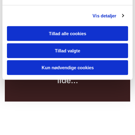
Vis detaljer
Tillad alle cookies
Tillad valgte
Kun nødvendige cookies
Du vil måske også kunne
lide...