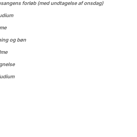
nsangens forløb (med undtagelse af onsdag)
udium
lme
ing og bøn
lme
gnelse
ludium