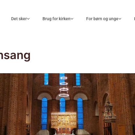
Det sker
Brug for kirken
For børn og unge
nsang