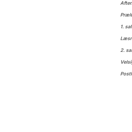
Afte
Præl
1. sa
Læsn
2. sa
Velsi
Post