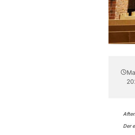
Ma
202
Afte
Der e