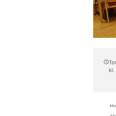
To
kl.
Hve