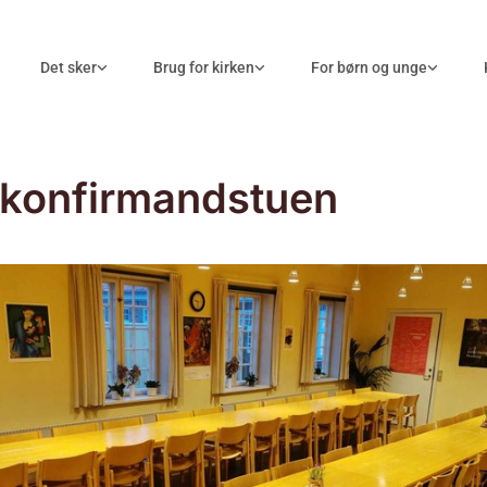
Det sker
Brug for kirken
For børn og unge
 konfirmandstuen