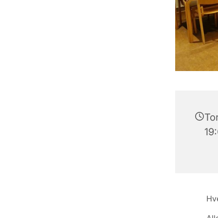
Tor
19
Hve