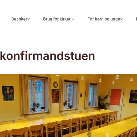
Det sker
Brug for kirken
For børn og unge
 konfirmandstuen