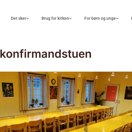
Det sker
Brug for kirken
For børn og unge
 konfirmandstuen