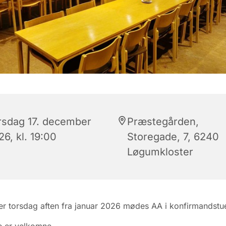
rsdag 17. december
Præstegården,
6, kl. 19:00
Storegade, 7, 6240
Løgumkloster
r torsdag aften fra januar 2026 mødes AA i konfirmandstu