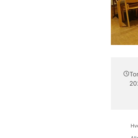
To
202
Hve