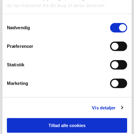
de har indsamlet fra din brug af deres tjenester.
Samtykkevalg
Nødvendig
Præferencer
Statistik
Marketing
Vis detaljer
Du vil måske også kunne
Tillad alle cookies
lide...