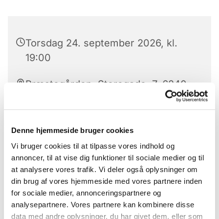
Torsdag 24. september 2026, kl.
19:00
Præstegården, Storegade, 7, 6240
Løgumkloster
Denne hjemmeside bruger cookies
Vi bruger cookies til at tilpasse vores indhold og
Hver torsdag aften fra januar 2026 mødes AA i
annoncer, til at vise dig funktioner til sociale medier og til
konfirmandstuen.
at analysere vores trafik. Vi deler også oplysninger om
din brug af vores hjemmeside med vores partnere inden
Alle er velkomne
for sociale medier, annonceringspartnere og
analysepartnere. Vores partnere kan kombinere disse
data med andre oplysninger, du har givet dem, eller som