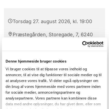
Torsdag 27. august 2026, kl. 19:00
Præstegården, Storegade, 7, 6240
Løgumkloster
Denne hjemmeside bruger cookies
Hver torsdag aften fra januar 2026 mødes AA i
Vi bruger cookies til at tilpasse vores indhold og
konfirmandstuen.
annoncer, til at vise dig funktioner til sociale medier og til
at analysere vores trafik. Vi deler også oplysninger om
Alle er velkomne
din brug af vores hjemmeside med vores partnere inden
for sociale medier, annonceringspartnere og
analysepartnere. Vores partnere kan kombinere disse
data med andre oplysninger, du har givet dem, eller som