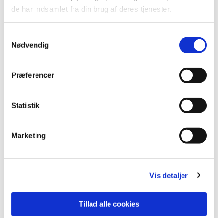
de har indsamlet fra din brug af deres tjenester.
Samtykkevalg
Nødvendig
Præferencer
Statistik
Marketing
Vis detaljer
Du vil måske også kunne
Tillad alle cookies
lide...