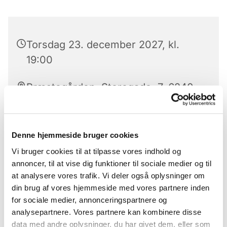
Torsdag 23. december 2027, kl.
19:00
Præstegården, Storegade, 7, 6240
Løgumkloster
Denne hjemmeside bruger cookies
Vi bruger cookies til at tilpasse vores indhold og
Hver torsdag aften fra januar 2026 mødes AA i
annoncer, til at vise dig funktioner til sociale medier og til
konfirmandstuen.
at analysere vores trafik. Vi deler også oplysninger om
din brug af vores hjemmeside med vores partnere inden
Alle er velkomne
for sociale medier, annonceringspartnere og
analysepartnere. Vores partnere kan kombinere disse
data med andre oplysninger, du har givet dem, eller som